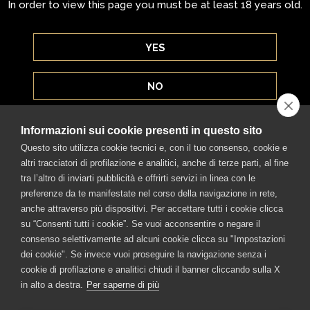
In order to view this page you must be at least 18 years old.
YES
LOCATOR
NO
LOREM IPSUM SIT
Informazioni sui cookie presenti in questo sito
Questo sito utilizza cookie tecnici e, con il tuo consenso, cookie e
Lorem ipsum dolor sit amet, consectetur adipiscing elit.
altri tracciatori di profilazione e analitici, anche di terze parti, al fine
Duis sollicitudin dignissim nisi id mattis. Maecenas vitae
tra l’altro di inviarti pubblicità e offrirti servizi in linea con le
ante purus. Proin eu vestibulum arcu. Sed porttitor
preferenze da te manifestate nel corso della navigazione in rete,
tempor quam, a fringilla quam molestie id. Nullam
anche attraverso più dispositivi. Per accettare tutti i cookie clicca
laoreet urna euismod elementum molestie.
su “Consenti tutti i cookie”. Se vuoi acconsentire o negare il
consenso selettivamente ad alcuni cookie clicca su "Impostazioni
dei cookie". Se invece vuoi proseguire la navigazione senza i
cookie di profilazione e analitici chiudi il banner cliccando sulla X
in alto a destra.
Per saperne di più