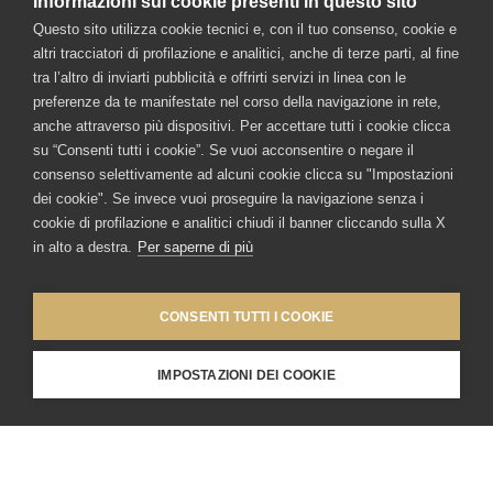
Informazioni sui cookie presenti in questo sito
Orange slice
Questo sito utilizza cookie tecnici e, con il tuo consenso, cookie e
Ice
altri tracciatori di profilazione e analitici, anche di terze parti, al fine
tra l’altro di inviarti pubblicità e offrirti servizi in linea con le
preferenze da te manifestate nel corso della navigazione in rete,
anche attraverso più dispositivi. Per accettare tutti i cookie clicca
DIRECTIONS
su “Consenti tutti i cookie”. Se vuoi acconsentire o negare il
consenso selettivamente ad alcuni cookie clicca su "Impostazioni
Fill the glass with ice cubes and pour in the gin, bitter
dei cookie". Se invece vuoi proseguire la navigazione senza i
cookie di profilazione e analitici chiudi il banner cliccando sulla X
vermouth, followed by Antica Formula. Stir and garnish
in alto a destra.
Per saperne di più
with an orange slice.
CONSENTI TUTTI I COOKIE
IMPOSTAZIONI DEI COOKIE
BACK TO COCKTAILS