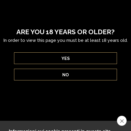
ARE YOU 18 YEARS OR OLDER?
In order to view this page you must be at least 18 years old.
YES
NEGRONI
NO
INGREDIENTS
30 ml Antica Formula
30 ml bitter
30 ml gin